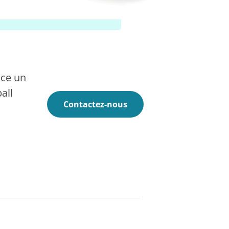
nce un
all
Contactez-nous