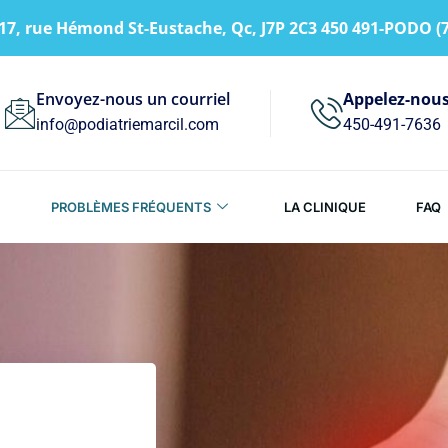
17, rue Hémond St-Eustache, Qc, J7P 2C3 450 491-PODO (
Envoyez-nous un courriel
Appelez-nou
info@podiatriemarcil.com
450-491-7636
PROBLÈMES FRÉQUENTS
LA CLINIQUE
FAQ