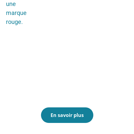
Prenez soin de vos pieds dès
aujourd’hui
Vous ressentez une douleur ou
souhaitez un suivi podiatrique ? Notre
équipe est prête à vous accueillir avec
des soins adaptés à vos besoins.
En savoir plus