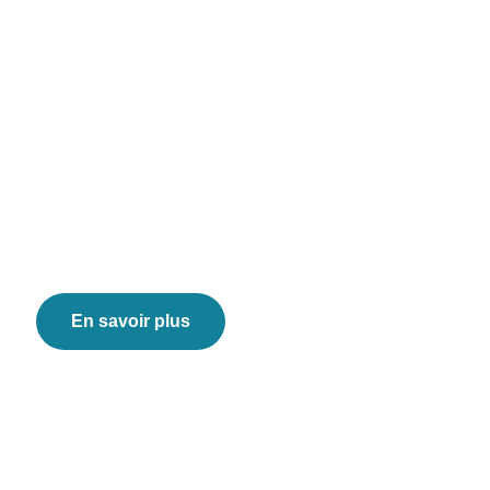
aujourd’hui
Vous ressentez une
douleur ou souhaitez un
suivi podiatrique ? Notre
équipe est prête à vous
accueillir avec des soins
adaptés à vos besoins.
En savoir plus