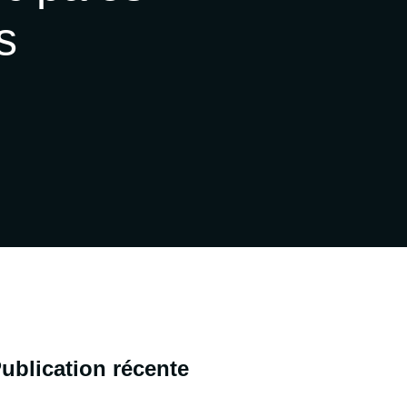
s
ublication récente