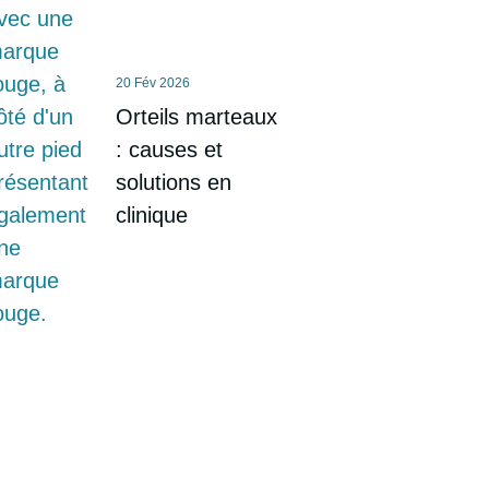
20 Fév 2026
Orteils marteaux
: causes et
solutions en
clinique
Prenez soin de vos
pieds dès