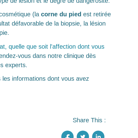
type de lésion et le degré de dangerosité.
e cosmétique (la
corne du pied
est retirée
ltat défavorable de la biopsie, la lésion
apie.
t, quelle que soit l'affection dont vous
ndez-vous dans notre clinique dès
os experts.
s les informations dont vous avez
Share This :