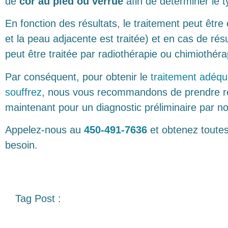
de
cor
au pied ou verrue
afin de déterminer le 
En fonction des résultats, le traitement peut êtr
et la peau adjacente est traitée) et en cas de résu
peut être traitée par radiothérapie ou chimiothér
Par conséquent, pour obtenir le
traitement adéqua
souffrez
, nous vous recommandons de prendre re
maintenant pour un diagnostic préliminaire par n
Appelez-nous au
450-491-7636
et obtenez toute
besoin.
Tag Post :